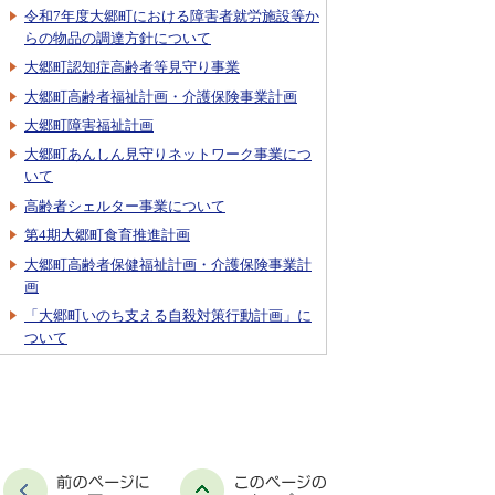
令和7年度大郷町における障害者就労施設等か
らの物品の調達方針について
大郷町認知症高齢者等見守り事業
大郷町高齢者福祉計画・介護保険事業計画
大郷町障害福祉計画
大郷町あんしん見守りネットワーク事業につ
いて
高齢者シェルター事業について
第4期大郷町食育推進計画
大郷町高齢者保健福祉計画・介護保険事業計
画
「大郷町いのち支える自殺対策行動計画」に
ついて