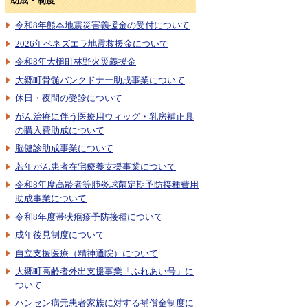
助成・制度
令和8年熊本地震災害義援金の受付について
2026年ベネズエラ地震救援金について
令和8年大槌町林野火災義援金
大郷町骨髄バンクドナー助成事業について
休日・夜間の受診について
がん治療に伴う医療用ウィッグ・乳房補正具
の購入費助成について
脳健診助成事業について
若年がん患者在宅療養支援事業について
令和8年度高齢者等肺炎球菌定期予防接種費用
助成事業について
令和8年度帯状疱疹予防接種について
成年後見制度について
自立支援医療（精神通院）について
大郷町高齢者外出支援事業「ふれあい号」に
ついて
ハンセン病元患者家族に対する補償金制度に