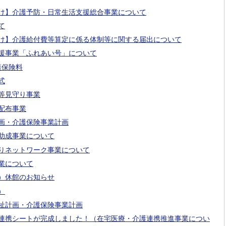
け】介護予防・日常生活支援総合事業について
て
け】介護給付費等算定に係る体制等に関する届出について
援事業「ふれあい号」について
護保険料
式
等見守り事業
配布事業
画・介護保険事業計画
助成事業について
りネットワーク事業について
業について
）休館のお知らせ
）
祉計画・介護保険事業計画
連携シートが完成しました！（在宅医療・介護連携推進事業につい