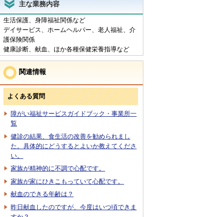
主な業務内容
生活保護、身障福祉関係など
デイサービス、ホームヘルパー、老人福祉、介
護保険関係
健康診断、献血、ほか各種保健栄養指導など
関連情報
よくある質問
障がい福祉サービスガイドブック・事業所一
覧
健診の結果、食生活の改善を勧められまし
た。具体的にどうするとよいか教えてくださ
い。
家族が精神的に不調で心配です。
家族が家にひきこもっていて心配です。
献血のできる年齢は？
昨日献血したのですが、今度はいつ頃できま
すか？