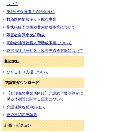
ついて
第1号被保険者の介護保険料
救急医療情報キット配布事業
帯状疱疹予防接種費用助成事業について
障害者自動車免許助成
高齢者補聴器購入費助成事業について
障害福祉サービス・障害児通所支援について
相談窓口
ひきこもり支援について
申請書ダウンロード
【介護保険事業所向け】介護給付費等算定に
係る体制等に関する届出について
介護保険各種申請様式
要介護認定申請等
計画・ビジョン