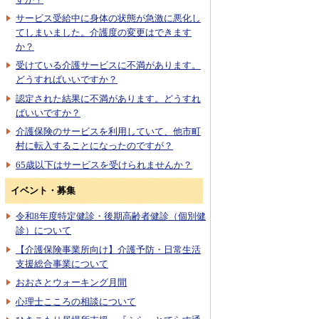
サービス受給中に身体の状態が急激に悪化し
てしまいました。介護度の変更はできます
か？
受けている介護サービスに不満があります。
どうすればいいですか？
認定された結果に不満があります。どうすれ
ばいいですか？
介護保険のサービスを利用していて、他市町
村に転入することになったのですが？
65歳以下はサービスを受けられませんか？
イベント・募集
令和8年度特定健診・後期高齢者健診（個別健
診）について
【介護保険事業所向け】介護予防・日常生活
支援総合事業について
おおさとウォーキング月間
心理士こころの相談について