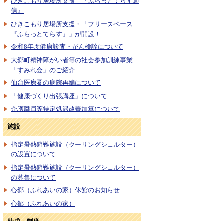
ひきこもり居場所支援 『ふらっとてらす通
信』
ひきこもり居場所支援・「フリースペース
『ふらっとてらす』」が開設！
令和8年度健康診査・がん検診について
大郷町精神障がい者等の社会参加訓練事業
「すみれ会」のご紹介
仙台医療圏の病院再編について
「健康づくり出張講座」について
介護職員等特定処遇改善加算について
施設
指定暑熱避難施設（クーリングシェルター）
の設置について
指定暑熱避難施設（クーリングシェルター）
の募集について
心郷（ふれあいの家）休館のお知らせ
心郷（ふれあいの家）