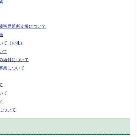
成
障害児通所支援について
画
いて（お礼）
いて
の給付について
事業について
て
いて
て
について