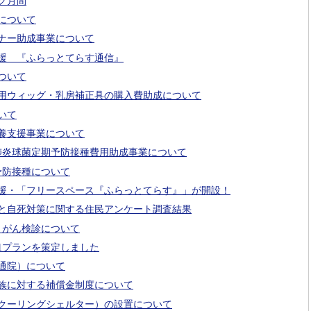
グ月間
について
ナー助成事業について
援 『ふらっとてらす通信』
ついて
用ウィッグ・乳房補正具の購入費助成について
いて
養支援事業について
肺炎球菌定期予防接種費用助成事業について
予防接種について
援・「フリースペース『ふらっとてらす』」が開設！
と自死対策に関する住民アンケート調査結果
・がん検診について
1プランを策定しました
通院）について
族に対する補償金制度について
クーリングシェルター）の設置について