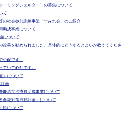
クーリングシェルター）の募集について
いて
等の社会参加訓練事業「すみれ会」のご紹介
用助成事業について
編について
の改善を勧められました。具体的にどうするとよいか教えてくださ
で心配です。
っていて心配です。
座」について
進計画
機能温存治療費助成事業について
る自殺対策行動計画」について
手帳について