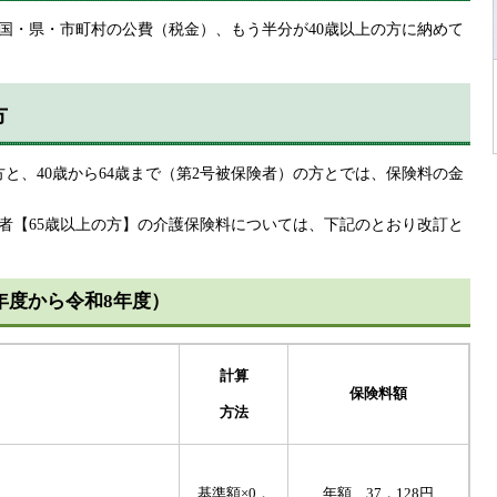
・県・市町村の公費（税金）、もう半分が40歳以上の方に納めて
方
と、40歳から64歳まで（第2号被保険者）の方とでは、保険料の金
者【65歳以上の方】の介護保険料については、下記のとおり改訂と
年度から令和8年度）
計算
保険料額
方法
基準額×0．
年額 37，128円