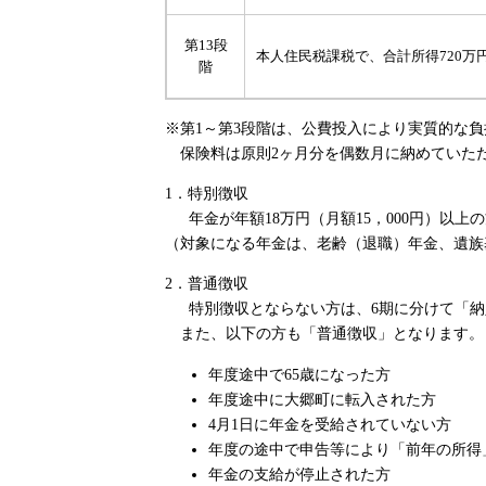
第13段
本人住民税課税で、合計所得720万
階
※第1～第3段階は、公費投入により実質的な
保険料は原則2ヶ月分を偶数月に納めていただ
1．特別徴収
年金が年額18万円（月額15，000円）以
（対象になる年金は、老齢（退職）年金、遺
2．普通徴収
特別徴収とならない方は、6期に分けて「納
また、以下の方も「普通徴収」となります。
年度途中で65歳になった方
年度途中に大郷町に転入された方
4月1日に年金を受給されていない方
年度の途中で申告等により「前年の所得
年金の支給が停止された方