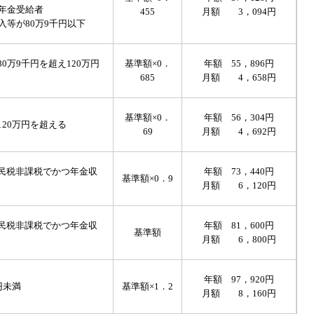
年金受給者
455
月額 3，094円
等が80万9千円以下
0万9千円を超え120万円
基準額×0．
年額 55，896円
685
月額 4，658円
基準額×0．
年額 56，304円
20万円を超える
69
月額 4，692円
民税非課税でかつ年金収
年額 73，440円
基準額×0．9
月額 6，120円
民税非課税でかつ年金収
年額 81，600円
基準額
月額 6，800円
年額 97，920円
円未満
基準額×1．2
月額 8，160円