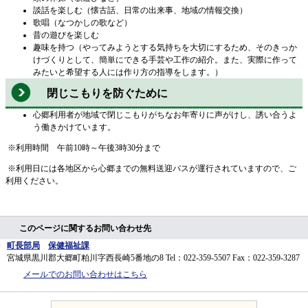
談話を楽しむ（懐古話、日常の出来事、地域の情報交換）
歌唱（なつかしの歌など）
昔の遊びを楽しむ
趣味を持つ（やってみようとする気持ちを大切にするため、そのきっか
けづくりとして、簡単にできる手芸や工作の紹介。また、実際に作って
みたいと希望する人には作り方の指導をします。）
閉じこもりを防ぐために
心郷利用者が地域で閉じこもりがちなお年寄りに声がけし、誘い合うよ
う働きかけています。
※利用時間 午前10時～午後3時30分まで
※利用日には各地区から心郷までの無料送迎バスが運行されていますので、ご
利用ください。
このページに関するお問い合わせ先
町長部局
保健福祉課
宮城県黒川郡大郷町粕川字西長崎5番地の8
Tel：022-359-5507
Fax：022-359-3287
メールでのお問い合わせはこちら