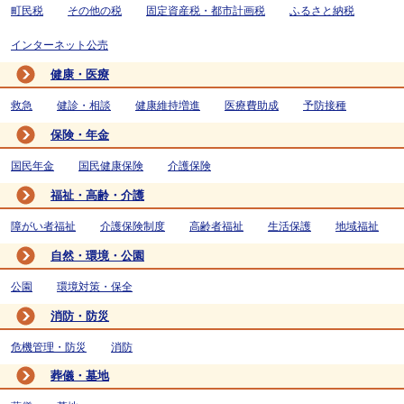
町民税
その他の税
固定資産税・都市計画税
ふるさと納税
インターネット公売
健康・医療
救急
健診・相談
健康維持増進
医療費助成
予防接種
保険・年金
国民年金
国民健康保険
介護保険
福祉・高齢・介護
障がい者福祉
介護保険制度
高齢者福祉
生活保護
地域福祉
自然・環境・公園
公園
環境対策・保全
消防・防災
危機管理・防災
消防
葬儀・墓地