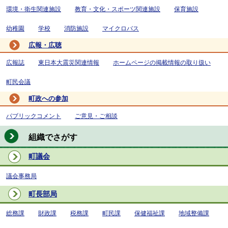
環境・衛生関連施設
教育・文化・スポーツ関連施設
保育施設
幼稚園
学校
消防施設
マイクロバス
広報・広聴
広報誌
東日本大震災関連情報
ホームページの掲載情報の取り扱い
町民会議
町政への参加
パブリックコメント
ご意見・ご相談
組織でさがす
町議会
議会事務局
町長部局
総務課
財政課
税務課
町民課
保健福祉課
地域整備課