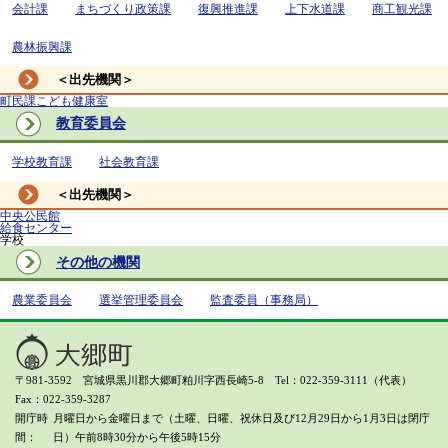
会計課
まちづくり政策課
復興推進課
上下水道課
商工観光課
農林振興課
＜出先機関＞
町民課こども健康室
教育委員会
学校教育課
社会教育課
＜出先機関＞
中央公民館
給食センター
学校
その他の機関
農業委員会
選挙管理委員会
監査委員（事務局）
〒981-3592 宮城県黒川郡大郷町粕川字西長崎5-8 Tel：022-359-3111（代表）
Fax：022-359-3287
開庁時
月曜日から金曜日まで（土曜、日曜、祝休日及び12月29日から1月3日は閉庁
間
日）
午前8時30分から午後5時15分