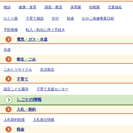
検診
健康・食育
講座・教室
保育園
幼稚園
児童福祉
ひとり親
子育て相談
交付
助成
おやこ保健事業日程
予防接種
転入・転出に伴う手続き
電気・ガス・水道
水道
衛生・ごみ
ごみとリサイクル
生活衛生
子育て
認定こども園等
子育て支援センター
しごとの情報
入札・契約
入札契約制度
入札発注情報
税金