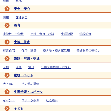
葬儀
墓地
安全・安心
防犯
交通安全
教育
小学校・中学校
支援・制度・相談
生涯学習
学校給食
土地・住宅
町営住宅
住宅・建築
空き地・空き家活用
普通財産の売払い
道路・河川・交通
交通
道路
河川
公共交通機関（バス）
動物・ペット
犬・ねこ
その他の動物
生涯学習・スポーツ
イベント
スポーツ振興
社会教育
子ども