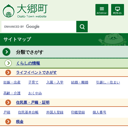
サイトマップ
分類でさがす
くらしの情報
ライフイベントでさがす
妊娠・出産
子育て
入園・入学
結婚・離婚
引越し・住まい
高齢・介護
おくやみ
住民票・戸籍・証明
戸籍
住民基本台帳
外国人登録
印鑑登録
個人番号
税金