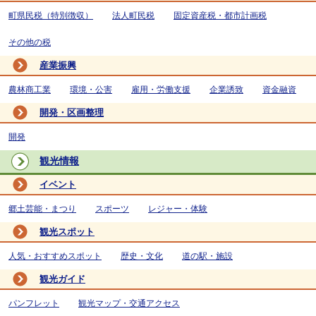
町県民税（特別徴収）
法人町民税
固定資産税・都市計画税
その他の税
産業振興
農林商工業
環境・公害
雇用・労働支援
企業誘致
資金融資
開発・区画整理
開発
観光情報
イベント
郷土芸能・まつり
スポーツ
レジャー・体験
観光スポット
人気・おすすめスポット
歴史・文化
道の駅・施設
観光ガイド
パンフレット
観光マップ・交通アクセス