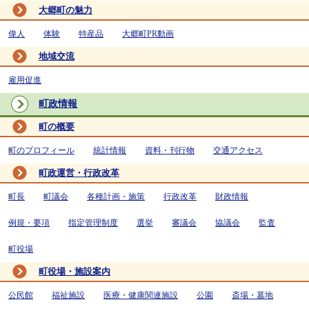
大郷町の魅力
偉人
体験
特産品
大郷町PR動画
地域交流
雇用促進
町政情報
町の概要
町のプロフィール
統計情報
資料・刊行物
交通アクセス
町政運営・行政改革
町長
町議会
各種計画・施策
行政改革
財政情報
例規・要項
指定管理制度
選挙
審議会
協議会
監査
町役場
町役場・施設案内
公民館
福祉施設
医療・健康関連施設
公園
斎場・墓地