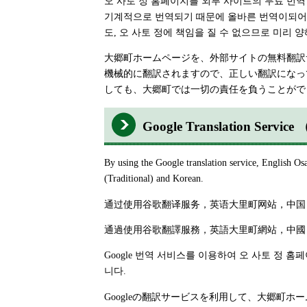
오 사토 정 홈페이지를 외부 사이트의 무료 번
기계적으로 번역되기 때문에 올바른 번역이되어 
도, 오 사토 정에 책임을 질 수 없으므로 미리 양
大郷町ホームページを、外部サイトの無料翻訳
機械的に翻訳されますので、正しい翻訳になっ
しても、大郷町では一切の責任を負うことがで
Google Translation Se
By using the Google translation service, English Os
(Traditional) and Korean.
通过使用谷歌翻译服务，英语大里町网站，中国
通過使用谷歌翻譯服務，英語大里町網站，中國
Google 번역 서비스를 이용하여 오 사토 정 홈페
니다.
Googleの翻訳サービスを利用して、大郷町