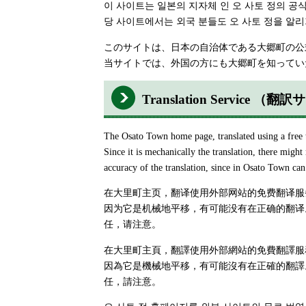
이 사이트는 일본의 지자체 인 오 사토 정의 공
당 사이트에서는 외국 분들도 오 사토 정을 알리
このサイトは、日本の自治体である大郷町の公
当サイトでは、外国の方にも大郷町を知ってい
Translation Service （
The Osato Town home page, translated using a free tr
Since it is mechanically the translation, there might
accuracy of the translation, since in Osato Town can
在大里町主页，翻译使用外部网站的免费翻译服
因为它是机械地平移，有可能没有在正确的翻译
任，请注意。
在大里町主頁，翻譯使用外部網站的免費翻譯服
因為它是機械地平移，有可能沒有在正確的翻譯
任，請注意。