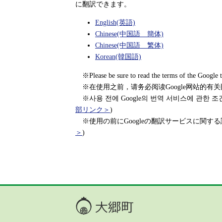
に翻訳できます。
English(英語)
Chinese(中国語 簡体)
Chinese(中国語 繁体)
Korean(韓国語)
※Please be sure to read the terms of the Google tra
※在使用之前，请务必阅读Google网站的有
※사용 전에 Google의 번역 서비스에 관한 조건을
部リンク＞
)
※使用の前にGoogleの翻訳サービスに関する
＞
)
大郷町