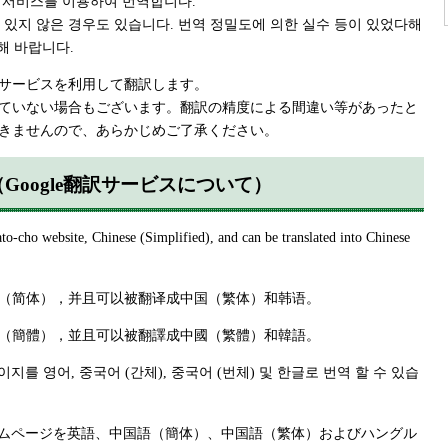
역 서비스를 이용하여 번역합니다.
있지 않은 경우도 있습니다. 번역 정밀도에 의한 실수 등이 있었다해
해 바랍니다.
サービスを利用して翻訳します。
ていない場合もございます。翻訳の精度による間違い等があったと
きませんので、あらかじめご了承ください。
rvice （Google翻訳サービスについて）
ato-cho website, Chinese (Simplified), and can be translated into Chinese
（简体），并且可以被翻译成中国（繁体）和韩语。
（簡體），並且可以被翻譯成中國（繁體）和韓語。
이지를 영어, 중국어 (간체), 중국어 (번체) 및 한글로 번역 할 수 있습
ホームページを英語、中国語（簡体）、中国語（繁体）およびハングル