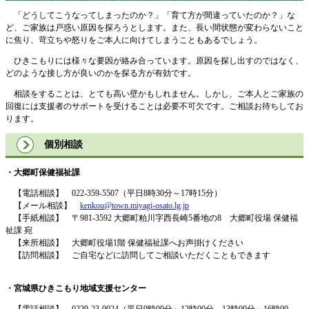
「どうしてこうなってしまったのか？」「育て方が間違っていたのか？」な
ど、ご家族は戸惑い原因を探ろうとします。また、長い間状態が変わらないこと
に焦り、苛立ちや怒りをご本人に向けてしまうこともあるでしょう。
ひきこもりには様々な要因が絡み合っています。原因を探し出すのではなく、
どのような接し方が良いのかを探る方が有効です。
相談をすることは、とても高い壁かもしれません。しかし、ご本人とご家族の
回復には支援者のサポートを受けることは必要不可欠です。ご相談お待ちしてお
ります。
個別相談
・大郷町保健福祉課
【電話相談】 022-359-5507（平日8時30分～17時15分）
【メール相談】
kenkou@town.miyagi-osato.lg.jp
【手紙相談】 〒981-3592 大郷町粕川字西長崎5番地の8 大郷町役場 保健福
祉課 宛
【来所相談】 大郷町役場1階 保健福祉課へお声掛けください
【訪問相談】 ご自宅などに訪問してご相談いただくこともできます
・宮城県ひきこもり地域支援センター
【電話相談】 0229-23-0024（平日9時00分～12時00分、13時00分～16時00