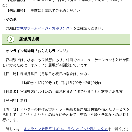
分）
【来所相談】 事前にお電話でご予約ください
・その他
詳細は
宮城県ホームページ
＜外部リンク＞
をご確認ください。
居場所支援
​・
オンライン居場所「おらんちラウンジ」
宮城県では、ひきこもり状態にあり、対面でのコミュニケーションや外出が難
しい方のために、オンライン居場所を開設しています。
【日 時】毎週月曜日（月曜日が祝日の場合は、休み）
11時00分～15時00分（月1回は17時00分～20時00分）
【対象者】宮城県内にお住いの、義務教育終了後でひきこもり状態にある方
【利用料】無料
【内 容】アバターの操作及びチャット機能と音声通話機能を備えたサービスを
活用して、おひとりおひとりの状況に合わせて、交流・相談・学習などの活動を
行います。​
​ ​詳しくは、
オンライン居場所”おらんちラウンジ”
＜外部リンク＞
をご覧くださ