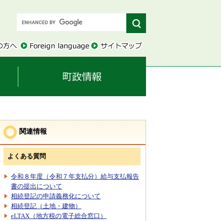
関連情報
よくある質問
令和８年度（令和７年支払分）給与支払報告
書の提出について
相続登記の申請義務化について
相続登記（土地・建物）
eLTAX（地方税の電子総合窓口）