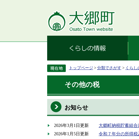
トップページ
>
分類でさがす
>
くらし
その他の税
お知らせ
2026年3月1日更新
大郷町納税貯蓄組合
2026年1月5日更新
令和７年分の所得税