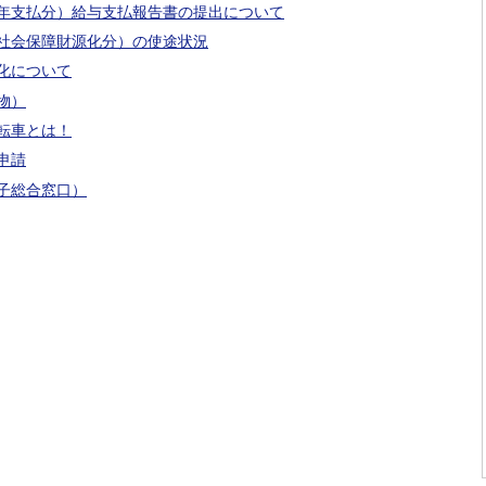
年支払分）給与支払報告書の提出について
社会保障財源化分）の使途状況
化について
物）
転車とは！
申請
電子総合窓口）