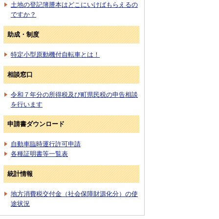
土地の登記簿謄本はどこにいけばもらえるの
ですか？
助成・制度
特定小型原動機付自転車とは！
相談窓口
令和７年分の所得税及び町県民税の申告相談
を行います
申請書ダウンロード
自動車臨時運行許可申請
各種証明書等一覧表
統計情報
地方消費税交付金（社会保障財源化分）の使
途状況