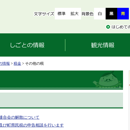
の情報
>
税金
> その他の税
連合会の解散について
及び町県民税の申告相談を行います