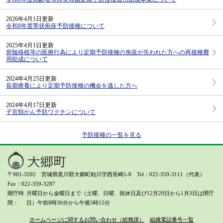
2026年4月1日更新
令和8年度帯状疱疹予防接種について
2025年4月1日更新
骨髄移植等の医療行為により定期予防接種の免疫が失われた方への再接種費
用助成について
2024年4月25日更新
長期療養により定期予防接種の機会を逃した方へ
2024年4月17日更新
子宮頸がん予防ワクチンについて
予防接種の一覧を見る
〒981-3592 宮城県黒川郡大郷町粕川字西長崎5-8 Tel：022-359-3111（代表）
Fax：022-359-3287
開庁時
月曜日から金曜日まで（土曜、日曜、祝休日及び12月29日から1月3日は閉庁
間
日）
午前8時30分から午後5時15分
ホームページに関するお問い合わせ（総務課）
組織電話番号一覧