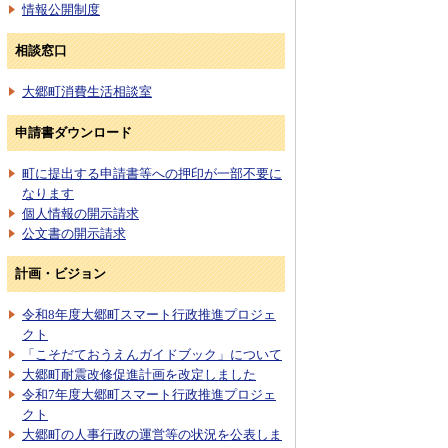
情報公開制度
相談窓口
大郷町消費生活相談室
申請書ダウンロード
町に提出する申請書等への押印が一部不要に
なります
個人情報の開示請求
公文書の開示請求
計画・ビジョン
令和8年度大郷町スマート行政推進プロジェ
クト
「こそだておうえんガイドブック」について
大郷町耐震改修促進計画を改定しました
令和7年度大郷町スマート行政推進プロジェ
クト
大郷町の人事行政の運営等の状況を公表しま