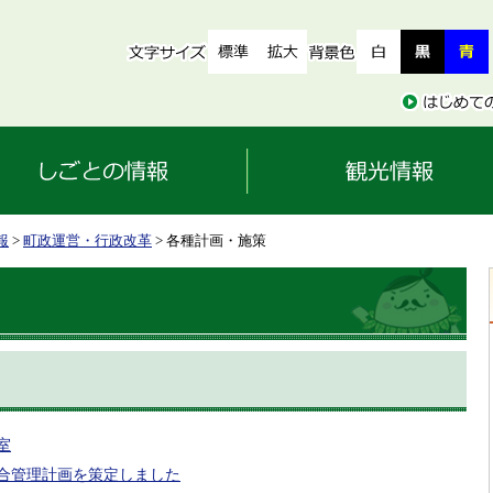
報
>
町政運営・行政改革
> 各種計画・施策
室
合管理計画を策定しました