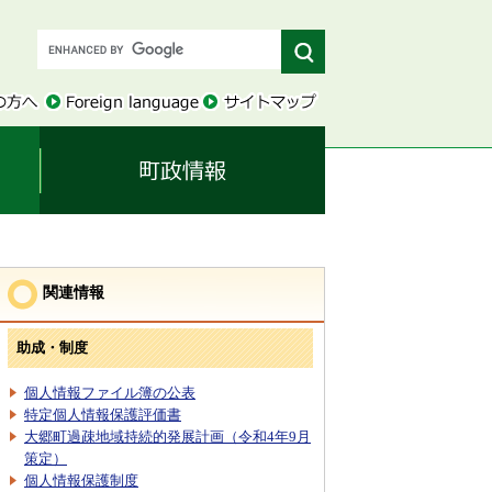
関連情報
助成・制度
個人情報ファイル簿の公表
特定個人情報保護評価書
大郷町過疎地域持続的発展計画（令和4年9月
策定）
個人情報保護制度