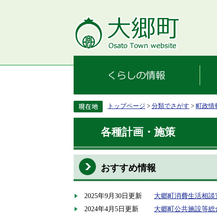
トップページ
>
分類でさがす
>
町政情
各種計画・施策
おすすめ情報
2025年9月30日更新
大郷町消費生活相談
2024年4月5日更新
大郷町公共施設等総