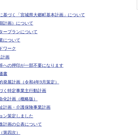
に基づく「宮城県大郷町基本計画」について
期計画）について
タープランについて
業について
ドワーク
進計画
等への押印が一部不要になります
価書
的発展計画（令和4年9月策定）
づく特定事業主行動計画
命化計画（概略版）
祉計画・介護保険事業計画
ョン策定しました
進計画の公表について
（第四次）