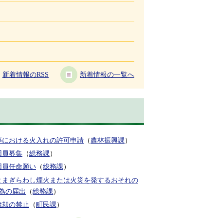
新着情報のRSS
新着情報の一覧へ
等における火入れの許可申請
（
農林振興課
）
団員募集
（
総務課
）
団員任命願い
（
総務課
）
とまぎらわし煙火または火災を発するおそれの
為の届出
（
総務課
）
焼却の禁止
（
町民課
）