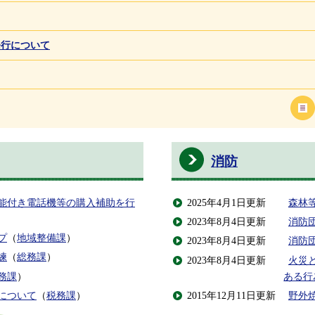
発行について
消防
能付き電話機等の購入補助を行
2025年4月1日更新
森林
）
2023年8月4日更新
消防
プ
（
地域整備課
）
2023年8月4日更新
消防
練
（
総務課
）
2023年8月4日更新
火災
務課
）
ある行
について
（
税務課
）
2015年12月11日更新
野外