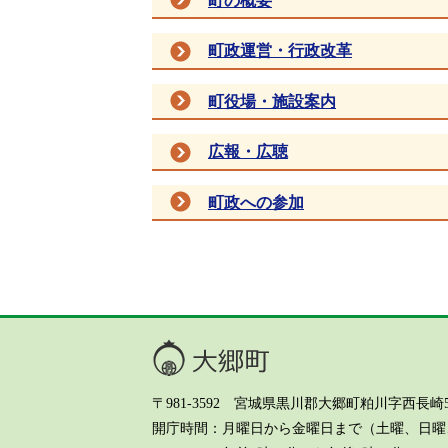
町の概要
町政運営・行政改革
町役場・施設案内
広報・広聴
町政への参加
大郷町
〒981-3592 宮城県黒川郡大郷町粕川字西長崎5-8 Te
開庁時間
月曜日から金曜日まで（土曜、日曜、