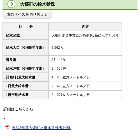
大郷町の給水状況
表のサイズを切り替える
区 分
内容
給水区域
大郷町水道事業給水条例第2条に示すとおり
給水人口（令和6年度末）
6,962人
普及率
95．42％
給水戸数（令和6年度末）
2，528戸
計画1日最大給水量
4，000立方メートル／日
1日最大給水量
2，426立方メートル／日
1日平均給水量
2，071立方メートル／日
詳細はこちらから
・
令和8年度大郷町水道水質検査計画