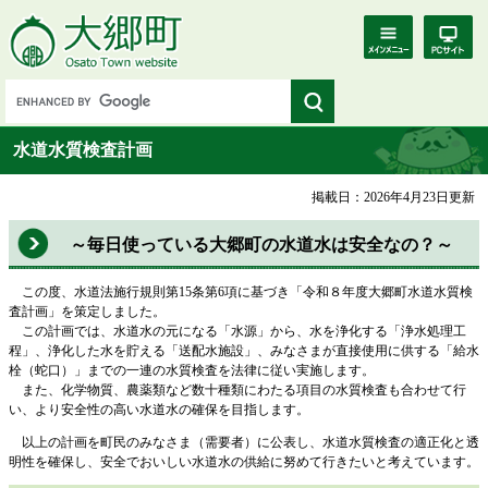
水道水質検査計画
掲載日：2026年4月23日更新
～毎日使っている大郷町の水道水は安全なの？～
この度、水道法施行規則第15条第6項に基づき「令和８年度大郷町水道水質検
査計画」を策定しました。
この計画では、水道水の元になる「水源」から、水を浄化する「浄水処理工
程」、浄化した水を貯える「送配水施設」、みなさまが直接使用に供する「給水
栓（蛇口）」までの一連の水質検査を法律に従い実施します。
また、化学物質、農薬類など数十種類にわたる項目の水質検査も合わせて行
い、より安全性の高い水道水の確保を目指します。
以上の計画を町民のみなさま（需要者）に公表し、水道水質検査の適正化と透
明性を確保し、安全でおいしい水道水の供給に努めて行きたいと考えています。