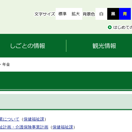
険・年金
業について
（
保健福祉課
）
祉計画・介護保険事業計画
（
保健福祉課
）