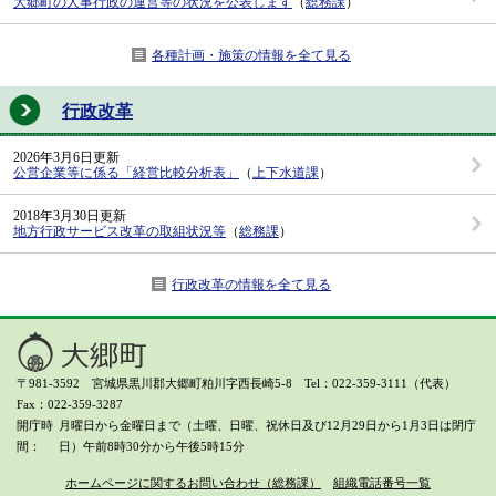
大郷町の人事行政の運営等の状況を公表します
（
総務課
）
各種計画・施策の情報を全て見る
行政改革
2026年3月6日更新
公営企業等に係る「経営比較分析表」
（
上下水道課
）
2018年3月30日更新
地方行政サービス改革の取組状況等
（
総務課
）
行政改革の情報を全て見る
〒981-3592 宮城県黒川郡大郷町粕川字西長崎5-8 Tel：022-359-3111（代表）
Fax：022-359-3287
開庁時
月曜日から金曜日まで（土曜、日曜、祝休日及び12月29日から1月3日は閉庁
間
日）
午前8時30分から午後5時15分
ホームページに関するお問い合わせ（総務課）
組織電話番号一覧