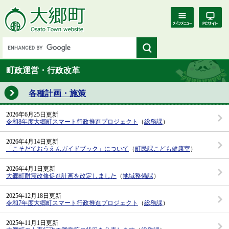
町政運営・行政改革
各種計画・施策
2026年6月25日更新
令和8年度大郷町スマート行政推進プロジェクト
（
総務課
）
2026年4月14日更新
「こそだておうえんガイドブック」について
（
町民課こども健康室
）
2026年4月1日更新
大郷町耐震改修促進計画を改定しました
（
地域整備課
）
2025年12月18日更新
令和7年度大郷町スマート行政推進プロジェクト
（
総務課
）
2025年11月1日更新