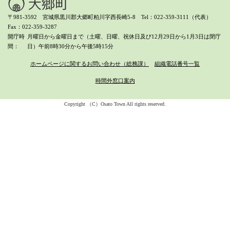
〒981-3592 宮城県黒川郡大郷町粕川字西長崎5-8 Tel：022-359-3111（代表）
Fax：022-359-3287
開庁時
月曜日から金曜日まで（土曜、日曜、祝休日及び12月29日から1月3日は閉庁
間
日）
午前8時30分から午後5時15分
ホームページに関するお問い合わせ（総務課）
組織電話番号一覧
時間外窓口案内
Copyright （C）Osato Town All rights reserved.