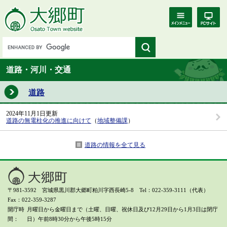
道路・河川・交通
道路
2024年11月1日更新
道路の無電柱化の推進に向けて
（
地域整備課
）
道路の情報を全て見る
〒981-3592 宮城県黒川郡大郷町粕川字西長崎5-8 Tel：022-359-3111（代表）
Fax：022-359-3287
開庁時
月曜日から金曜日まで（土曜、日曜、祝休日及び12月29日から1月3日は閉庁
間
日）
午前8時30分から午後5時15分