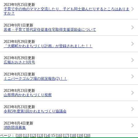
2023年9月25日更新
子育て中の他のママと交流したり、子ども同士遊んだりするところはありま
すか？
2023年9月1日更新
若者・子育て世代定住促進住宅取得支援奨励金について
2023年8月29日更新
「大郷町かわまちづくり計画」が登録されました！！
2023年8月29日更新
広報おおさと9月号
2023年8月23日更新
ミニパークゴルフ場の状況報告(2)！！
2023年8月23日更新
山形県内かわまちづくり視察
2023年8月23日更新
令和5年度第1回かわまちづくり協議会
2023年8月4日更新
消防団員募集
ページ：
[
10
]
[
11
]
[
12
]
[
13
]
[
14
]
15
[
16
]
[
17
]
[
18
]
[
19
]
[
20
]