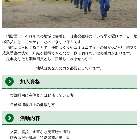
消防団は、それぞれの地域に密着し、災害発生時にはいち早く駆けつける、地
域防災にとって欠かすことのできない存在です。
消防団に入団することで、仲間づくりやコミュニティーの輪が拡がり、防災や
応急手当の技術・知識を習得できるなど、数え切れない程の魅力があります。
是非あなたも消防団員として活動してみませんか？
地域はあなたの力を必要としています。
加入資格
・大郷町内に在住または勤務している方
・年齢満18歳以上の健康な方
活動内容
・火災、震災、水害など災害時の活動
・防火広報や訓練、特別警戒活動 等