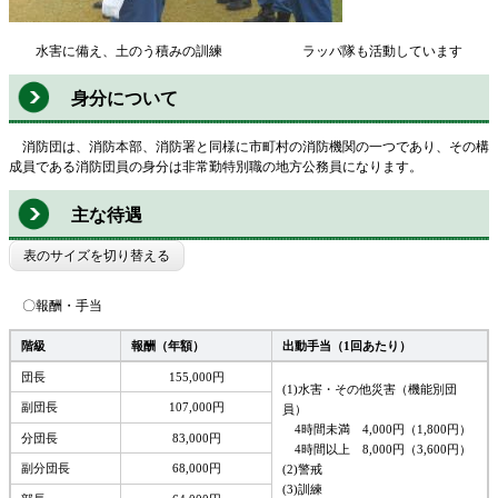
水害に備え、土のう積みの訓練 ラッパ隊も活動しています
身分について
消防団は、消防本部、消防署と同様に市町村の消防機関の一つであり、その構
成員である消防団員の身分は非常勤特別職の地方公務員になります。
主な待遇
表のサイズを切り替える
〇報酬・手当
階級
報酬（年額）
出動手当（1回あたり）
団長
155,000円
(1)水害・その他災害​（機能別団
副団長
107,000円
員）
​ 4時間未満 4,000円（1,800円）
分団長
83,000円
4時間以上 8,000円（3,600円）
副分団長
68,000円
(2)警戒
(3)訓練