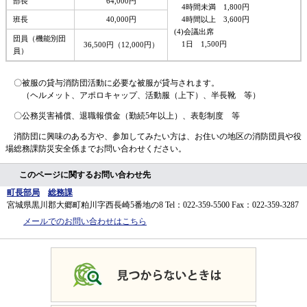
部長
64,000円
4時間未満 1,800円
4時間以上 3,600円
班長
40,000円
(4)会議出席
団員（機能別団
1日 1,500円
36,500円（12,000円）
員）
〇被服の貸与消防団活動に必要な被服が貸与されます。
（ヘルメット、アポロキャップ、活動服（上下）、半長靴 等）
〇公務災害補償、退職報償金（勤続5年以上）、表彰制度 等
消防団に興味のある方や、参加してみたい方は、お住いの地区の消防団員や役
場総務課防災安全係までお問い合わせください。
このページに関するお問い合わせ先
町長部局
総務課
宮城県黒川郡大郷町粕川字西長崎5番地の8
Tel：022-359-5500
Fax：022-359-3287
メールでのお問い合わせはこちら