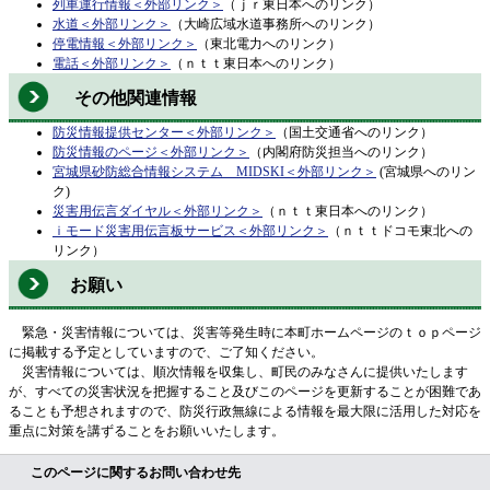
列車運行情報
＜外部リンク＞
（ｊｒ東日本へのリンク）
水道
＜外部リンク＞
（大崎広域水道事務所へのリンク）
停電情報
＜外部リンク＞
（東北電力へのリンク）
電話
＜外部リンク＞
（ｎｔｔ東日本へのリンク）
その他関連情報
防災情報提供センター
＜外部リンク＞
（国土交通省へのリンク）
防災情報のページ
＜外部リンク＞
（内閣府防災担当へのリンク）
宮城県砂防総合情報システム MIDSKI
＜外部リンク＞
(宮城県へのリン
ク)
災害用伝言ダイヤル
＜外部リンク＞
（ｎｔｔ東日本へのリンク）
ｉモード災害用伝言板サービス
＜外部リンク＞
（ｎｔｔドコモ東北への
リンク）
お願い
緊急・災害情報については、災害等発生時に本町ホームページのｔｏｐページ
に掲載する予定としていますので、ご了知ください。
災害情報については、順次情報を収集し、町民のみなさんに提供いたします
が、すべての災害状況を把握すること及びこのページを更新することが困難であ
ることも予想されますので、防災行政無線による情報を最大限に活用した対応を
重点に対策を講ずることをお願いいたします。
このページに関するお問い合わせ先