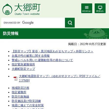
防災情報
掲載日：2022年10月27日更新
【防災マップ】富谷・黒川地区わがまちマップ
＜外部リンク＞
台風19号の被害に関する情報
警戒レベルを用いた避難勧告等の発令について
指定緊急避難場所
大郷町防災マップ
大郷町地震防災マップ>（ゆれやすさマップ）[PDFファイル／
2.37MB]
地域防災計画
指定避難所
防災行政無線
防災施設及び防災訓練
地震に備えての安全対策