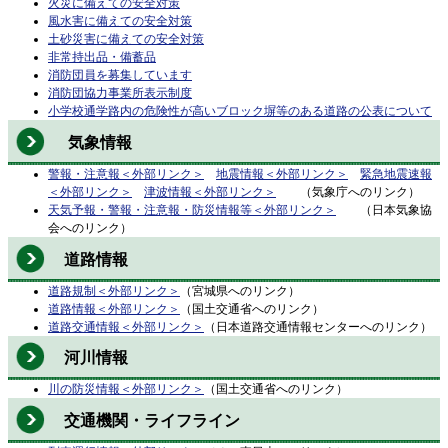
火災に備えての安全対策
風水害に備えての安全対策
土砂災害に備えての安全対策
非常持出品・備蓄品
消防団員を募集しています
消防団協力事業所表示制度
小学校通学路内の危険性が高いブロック塀等のある道路の公表について
気象情報
警報・注意報
＜外部リンク＞
地震情報
＜外部リンク＞
緊急地震速報
＜外部リンク＞
津波情報
＜外部リンク＞
（気象庁へのリンク）
天気予報・警報・注意報・防災情報等
＜外部リンク＞
（日本気象協
会へのリンク）
道路情報
道路規制
＜外部リンク＞
（宮城県へのリンク）
道路情報
＜外部リンク＞
（国土交通省へのリンク）
道路交通情報
＜外部リンク＞
（日本道路交通情報センターへのリンク）
河川情報
川の防災情報
＜外部リンク＞
（国土交通省へのリンク）
交通機関・ライフライン