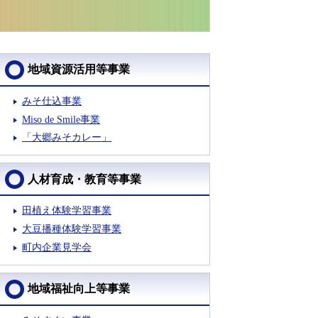
地域資源活用等事業
みそ仕込事業
Miso de Smile事業
「大郷みそカレー」
人材育成・教育等事業
田植え体験学習事業
大豆播種体験学習事業
町内企業見学会
地域福祉向上等事業