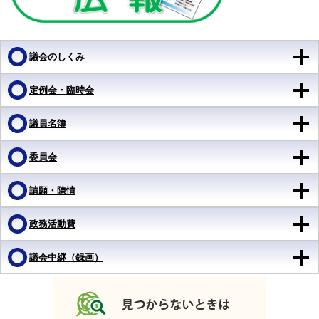
議会のしくみ
定例会・臨時会
議員名簿
委員会
請願・陳情
政務活動費
議会中継（録画）