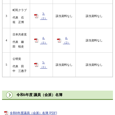
町民クラブ
3-
3
該当資料なし​
該当資料なし​
代表 石
（1）
垣 正博
日本共産党
4-
4-
4
該当資料なし
代表 鎌
（1）
（2）
田 暁史
公明党
5-
5
該当資料なし​
該当資料なし​
代表 田
（1）
中 三惠子
令和6年度 議員（会派）名簿
令和6年度議員（会派）名簿 [PDF]