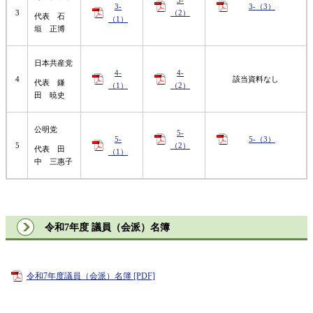
3-
3-（3）
3
（2）
代表 石
（1）
垣 正博
日本共産党
4-
4-
4
該当資料なし
代表 鎌
（1）
（2）
田 暁史
公明党
5-
5-
5-（3）
5
（2）
代表 田
（1）
中 三惠子
令和7年度 議員（会派）名簿
令和7年度議員（会派）名簿 [PDF]