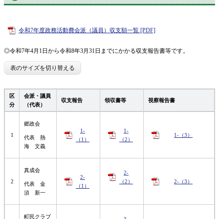
令和7年度政務活動費会派（議員）収支額一覧 [PDF]
◎令和7年4月1日から令和8年3月31日までにかかる収支報告書等です。
表のサイズを切り替える
区
会派・議員
収支報告
領収書等
視察報告書
分
（代表）
郷政会
1-
1-
1
1-（3）
代表 熱
（1）
（2）
海 文義
真成会
2-
2-
2
（2）
2-（3）
代表 金
（1）
須 新一
町民クラブ
3-