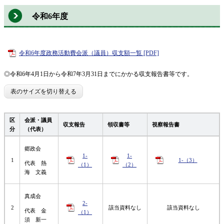
令和6年度
令和6年度政務活動費会派（議員）収支額一覧 [PDF]
◎令和6年4月1日から令和7年3月31日までにかかる収支報告書等です。
表のサイズを切り替える
区
会派・議員
収支報告
領収書等
視察報告書
分
（代表）
郷政会
1-
1-
1
1-（3）
代表 熱
（1）
（2）
海 文義
真成会
2-
2
該当資料なし​
該当資料なし​
代表 金
（1）
須 新一