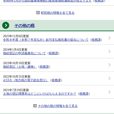
令和6年1月から国民健康保険税の産前産後軽減制度が始まります
（
税務課
）
町民税の情報を全て見る
その他の税
2025年12月8日更新
令和８年度（令和７年支払分）給与支払報告書の提出について
（
税務課
）
2024年1月4日更新
相続登記の申請義務化について
（
税務課
）
2023年10月19日更新
相続登記（土地・建物）
（
税務課
）
2022年10月31日更新
eLTAX（地方税の電子総合窓口）
（
税務課
）
2021年7月19日更新
土地の登記簿謄本はどこにいけばもらえるのですか？
（
税務課
）
その他の税の情報を全て見る