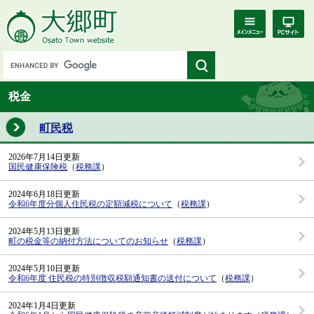
税金
町民税
2026年7月14日更新
国民健康保険税
（
税務課
）
2024年6月18日更新
令和6年度分個人住民税の定額減税について
（
税務課
）
2024年5月13日更新
町の税金等の納付方法についてのお知らせ
（
税務課
）
2024年5月10日更新
令和6年度 住民税の特別徴収税額通知書の送付について
（
税務課
）
2024年1月4日更新