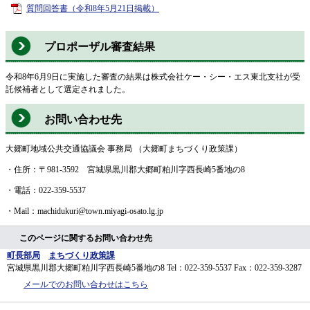
質問回答書（令和8年5月21日掲載）
プロポーザル審査結果
令和8年6月9日に実施した審査の結果は株式会社ケー・シー・エス東北支社が受
託候補者として選定されました。
お問い合わせ先
大郷町地域公共交通協議会 事務局 （大郷町まちづくり政策課）
・住所：〒981-3592 宮城県黒川郡大郷町粕川字西長崎5番地の8
・電話：022-359-5537
・Mail：machidukuri@town.miyagi-osato.lg.jp
このページに関するお問い合わせ先
町長部局
まちづくり政策課
宮城県黒川郡大郷町粕川字西長崎5番地の8
Tel：022-359-5537
Fax：022-359-3287
メールでのお問い合わせはこちら