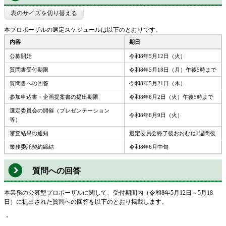
表のサイズを切り替える
本プロポーザルの選定スケジュールは以下のとおりです。
内容
期日
公募開始
令和8年5月12日（火）
質問書受付期限
令和8年5月18日（月）午後5時まで
質問書への回答
令和8年5月21日（木）
参加申込書・企画提案書の提出期限
令和8年6月2日（火）午後5時まで
選定委員会の開催（プレゼンテーション
令和8年6月9日（火）
等）
審査結果の通知
選定委員会終了後おおむね1週間後
業務委託契約締結
令和8年6月中旬
質問への回答
本業務の公募型プロポーザルに関して、受付期間内（令和8年5月12日～5月18
日）に提出された質問への回答を以下のとおり掲載します。
・