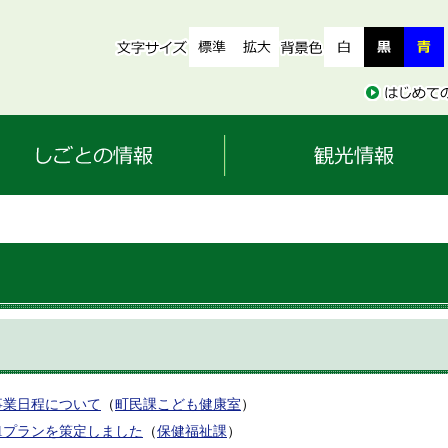
事業日程について
（
町民課こども健康室
）
1プランを策定しました
（
保健福祉課
）