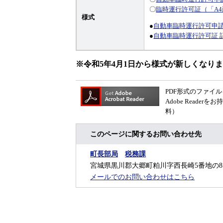
〇
臨時運行許可証（「A
様式
​●
自動車臨時運行許可申請
​●
自動車臨時運行許可証 
※令和5年4月1日から様式が新しくなり
PDF形式のファイル
Adobe Read
料）
このページに関するお問い合わせ先
町長部局
税務課
宮城県黒川郡大郷町粕川字西長崎5番地の8
メールでのお問い合わせはこちら