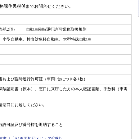
務課住民税係までお問合せください。
4条第2項） 自動車臨時運行許可業務取扱規則
、小型自動車、検査対象軽自動車、大型特殊自動車
書および臨時運行許可証（車両1台につき各1枚）
保険証明書（原本）、窓口に来庁した方の本人確認書類、手数料（車両
請窓口にお越しください。
行許可証及び番号標を返納すること
請書（「A4両面短辺とじ」で印刷）