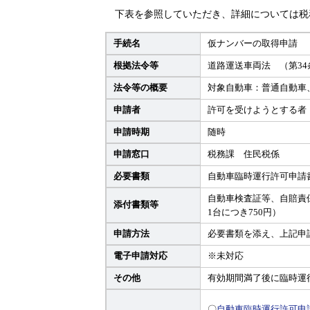
下表を参照していただき、詳細については税
手続名
仮ナンバーの取得申請
根拠法令等
道路運送車両法 （第3
法令等の概要
対象自動車：普通自動車
申請者
許可を受けようとする者
申請時期
随時
申請窓口
税務課 住民税係
必要書類
自動車臨時運行許可申請
自動車検査証等、自賠責
添付書類等
1台につき750円）
申請方法
必要書類を添え、上記申
電子申請対応
※未対応
その他
有効期間満了後に臨時運
〇
自動車臨時運行許可申