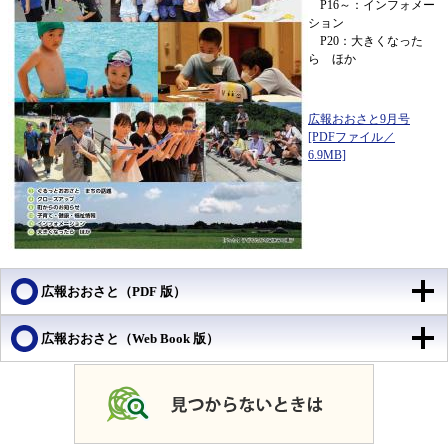
P16～：インフォメー
ション
P20：大きくなった
ら ほか
広報おおさと9月号
[PDFファイル／
6.9MB]
​
広報おおさと（PDF 版）
広報おおさと（Web Book 版）