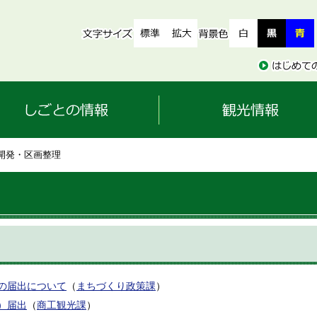
 開発・区画整理
の届出について
（
まちづくり政策課
）
）届出
（
商工観光課
）