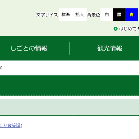
加
くり政策課
）