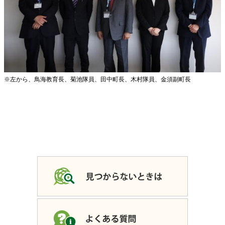
​​※左から、鳥海教育長、菊池隊員、田中町長、木村隊員、金須副町長