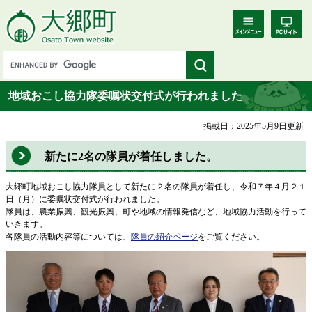
地域おこし協力隊委嘱状交付式が行われました
掲載日：2025年5月9日更新
新たに2名の隊員が着任しました。
大郷町地域おこし協力隊員として新たに２名の隊員が着任し、令和７年４月２１
日（月）に委嘱状交付式が行われました。
​隊員は、農業振興、観光振興、町や地域の情報発信など、地域協力活動を行って
いきます。
各隊員の活動内容等については、
隊員の紹介ページ
をご覧ください。