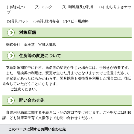
(1)紙おむつ （2）ミルク （3）哺乳瓶及び乳首 （4）おしりふきナッ
プ
(5)母乳パット (6)哺乳瓶消毒液 (7)ベビー用綿棒
対象店舗
株式会社 薬王堂 宮城大郷店
住所等の変更について
支給対象期間中に住所、氏名等の変更が生じた場合には、手続きが必要です。
また、引換券の利用は、変更が生じた月までとなりますのでご注意ください。
※変更があったにもかかわらず、翌月以降も引換券を利用した場合には、後日
返金していただくことになります。
ご注意ください。
問い合わせ先
育児用品助成に関する手続きは下記の窓口で受け付けます。ご不明な点は
町民
課こども健康室子育て支援係
までお問い合わせください。
このページに関するお問い合わせ先