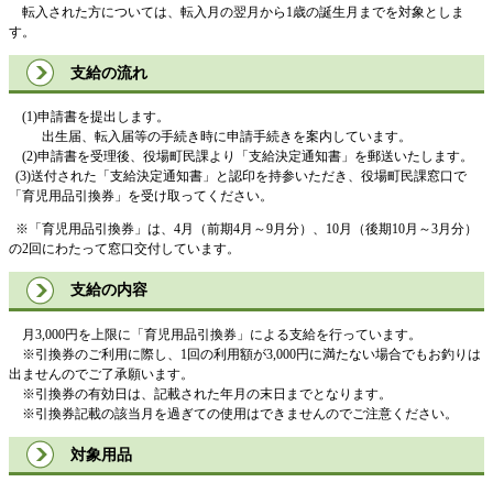
転入された方については、転入月の翌月から1歳の誕生月までを対象としま
す。
支給の流れ
(1)申請書を提出します。
出生届、転入届等の手続き時に申請手続きを案内しています。
(2)申請書を受理後、役場町民課より「支給決定通知書」を郵送いたします。
(3)送付された「支給決定通知書」と認印を持参いただき、役場町民課窓口で
「育児用品引換券」を受け取ってください。
※「育児用品引換券」は、4月（前期4月～9月分）、10月（後期10月～3月分）
の2回にわたって窓口交付しています。
支給の内容
月3,000円を上限に「育児用品引換券」による支給を行っています。
※引換券のご利用に際し、1回の利用額が3,000円に満たない場合でもお釣りは
出ませんのでご了承願います。
※引換券の有効日は、記載された年月の末日までとなります。
※引換券記載の該当月を過ぎての使用はできませんのでご注意ください。
対象用品