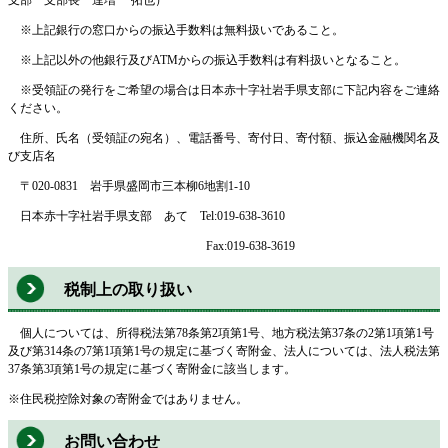
※上記銀行の窓口からの振込手数料は無料扱いであること。
※上記以外の他銀行及びATMからの振込手数料は有料扱いとなること。
※受領証の発行をご希望の場合は日本赤十字社岩手県支部に下記内容をご連絡
ください。
住所、氏名（受領証の宛名）、電話番号、寄付日、寄付額、振込金融機関名及
び支店名
〒020-0831 岩手県盛岡市三本柳6地割1-10
日本赤十字社岩手県支部 あて Tel:019-638-3610
Fax:019-638-3619
税制上の取り扱い
個人については、所得税法第78条第2項第1号、地方税法第37条の2第1項第1号
及び第314条の7第1項第1号の規定に基づく寄附金、法人については、法人税法第
37条第3項第1号の規定に基づく寄附金に該当します。
※住民税控除対象の寄附金ではありません。
お問い合わせ