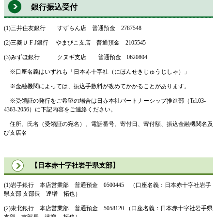
銀行振込受付
(1)三井住友銀行 すずらん店 普通預金 2787548
(2)三菱Ｕ F J銀行 やまびこ支店 普通預金 2105545
(3)みずほ銀行 クヌギ支店 普通預金 0620804
※口座名義はいずれも「日本赤十字社（にほんせきじゅうじしゃ）」
※金融機関によっては、振込手数料が改めてかかることがあります。
※受領証の発行をご希望の場合は日赤本社パートナーシップ推進部（Tel:03-
4363-2056）に下記内容をご連絡ください。
住所、氏名（受領証の宛名）、電話番号、寄付日、寄付額、振込金融機関名及
び支店名
【日本赤十字社岩手県支部】
(1)岩手銀行 本店営業部 普通預金 0500445 （口座名義：日本赤十字社岩手
県支部 支部長 達増 拓也）
(2)東北銀行 本店営業部 普通預金 5058120 （口座名義：日本赤十字社岩手県
支部 支部長 達増 拓也）