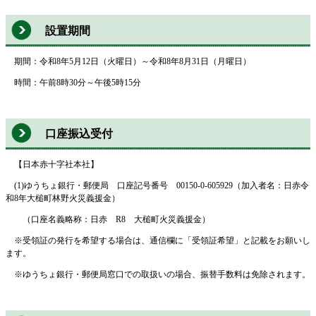
設置期間
期間：令和8年5月12日（火曜日）～令和8年8月31日（月曜日）
時間：午前8時30分～午後5時15分
口座振込受付
【日本赤十字社本社】
(1)ゆうちょ銀行・郵便局 口座記号番号 00150-0-605929（加入者名：日赤令
和8年大槌町林野火災義援金）
（口座名義略称：日赤 R8 大槌町火災義援金）
※受領証の発行を希望する場合は、通信欄に「受領証希望」と記載をお願いし
ます。
※ゆうちょ銀行・郵便局窓口での取扱いの場合、振替手数料は免除されます。