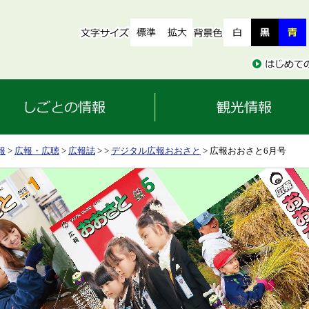
報
>
広報・広聴
>
広報誌
>
>
デジタル広報おおさと
> 広報おおさと6月号