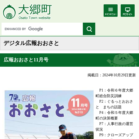
デジタル広報おおさと
広報おおさと11月号
掲載日：2024年10月29日更新
P1：令和６年度大郷
町総合防災訓練
P2：ぐるっとおおさ
と まちの話題
P4：令和５年度大郷
町の決算概要
P7：人事行政の運営
状況
P9：クローズアップ