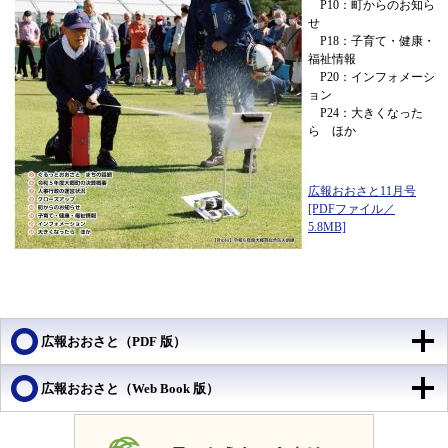
P10：町からのお知ら
せ
​ P18：子育て・健康・
福祉情報
P20：インフォメーシ
ョン
P24：大きくなった
ら ほか
広報おおさと11月号
[PDFファイル／
5.8MB]
​
広報おおさと（PDF 版）
広報おおさと（Web Book 版）