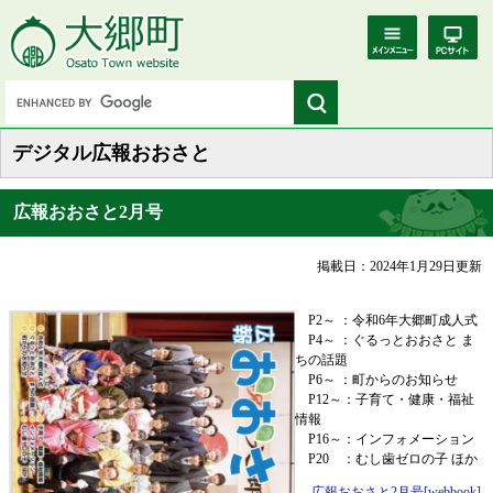
デジタル広報おおさと
広報おおさと2月号
掲載日：2024年1月29日更新
P2～ ：令和6年大郷町成人式
P4～ ：ぐるっとおおさと ま
ちの話題
P6～ ：町からのお知らせ
P12～：子育て・健康・福祉
情報
P16～：インフォメーション
P20 ：むし歯ゼロの子 ほか
広報おおさと2月号[webbook]