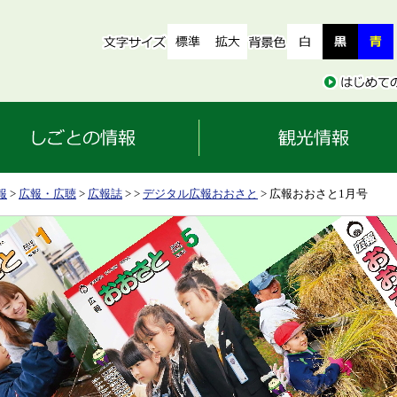
報
>
広報・広聴
>
広報誌
>
>
デジタル広報おおさと
> 広報おおさと1月号