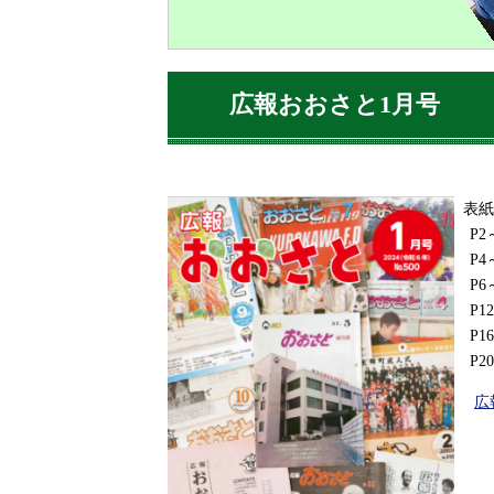
広報おおさと1月号
表紙
P2
P4
P6
P1
P1
P2
広