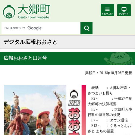
デジタル広報おおさと
広報おおさと11月号
掲載日：2016年10月26日更新
表紙 ：大郷幼稚園・
さつまいも掘り
P2～ ：平成27年度
大郷町の決算概要
P5～ ：大郷町人事
行政の運営等の状況
P7～ ：タウン通信
P12～ ：ぐるっとおお
さと まちの話題