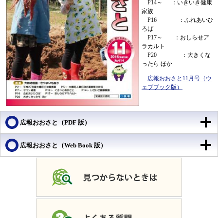
P14～ ：いきいき健康
家族
P16 ：ふれあいひ
ろば
P17～ ：おしらせア
ラカルト
P20 ：大きくな
ったら ほか
広報おおさと11月号（ウ
ェブブック版）
広報おおさと（PDF 版）
広報おおさと（Web Book 版）