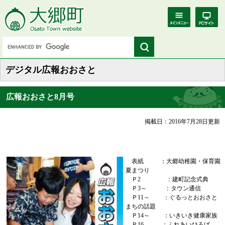
デジタル広報おおさと
広報おおさと8月号
掲載日：2016年7月28日更新
表紙 ：大郷幼稚園・保育園
夏まつり
Ｐ2 ：建町記念式典
Ｐ3～ ：タウン通信
Ｐ11～ ：ぐるっとおおさと
まちの話題
Ｐ14～ ：いきいき健康家族
Ｐ16 ：ふれあいひろば