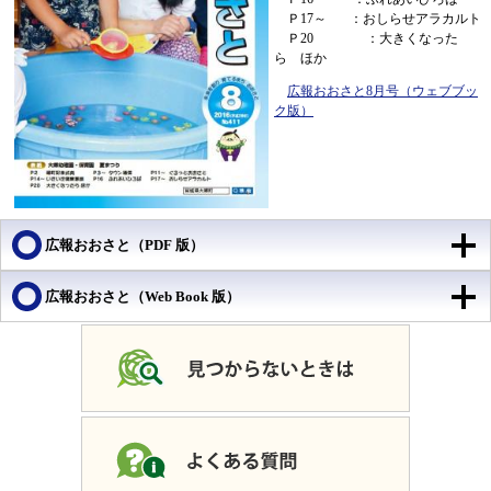
Ｐ17～ ：おしらせアラカルト
Ｐ20 ：大きくなった
ら ほか
広報おおさと8月号（ウェブブッ
ク版）
広報おおさと（PDF 版）
広報おおさと（Web Book 版）