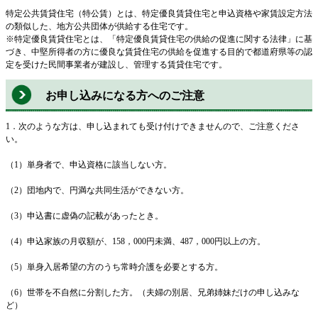
特定公共賃貸住宅（特公賃）とは、特定優良賃貸住宅と申込資格や家賃設定方法
の類似した、地方公共団体が供給する住宅です。
※特定優良賃貸住宅とは、「特定優良賃貸住宅の供給の促進に関する法律」に基
づき、中堅所得者の方に優良な賃貸住宅の供給を促進する目的で都道府県等の認
定を受けた民間事業者が建設し、管理する賃貸住宅です。
お申し込みになる方へのご注意
1．次のような方は、申し込まれても受け付けできませんので、ご注意くださ
い。
（1）単身者で、申込資格に該当しない方。
（2）団地内で、円満な共同生活ができない方。
（3）申込書に虚偽の記載があったとき。
（4）申込家族の月収額が、158，000円未満、487，000円以上の方。
（5）単身入居希望の方のうち常時介護を必要とする方。
（6）世帯を不自然に分割した方。（夫婦の別居、兄弟姉妹だけの申し込みな
ど）