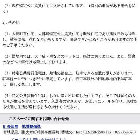
（7）現在特定公共賃貸住宅に入居されている方。（特別の事情がある場合を除
く）
2．その他
（1）大郷町営住宅、大郷町特定公共賃貸住宅は既設住宅であり建設年数も経過
し、壁等に傷、汚れなどがありますが、修繕できかねるところがありますので予
めご了承ください。
（2）団地内では、犬・猫・鳩などのペットは、絶対に飼えません。また、野良
犬などへの餌付けも禁止しております。
（3）特定公共賃貸住宅は、敷地の都合上、駐車できる台数に限りがあります。
駐車は一世帯につき2台に限定しています。許可車以外の団地敷地内不法駐車
は、厳しく禁止します。
（4）特定公共賃貸住宅は、お互い隣近所に接した住宅です。そこでは多くの人
たちが生活を営んでいます。入居者の皆さんが、お互いにルールを守り、規律あ
る快適な生活が送れるよう心掛けてください。
このページに関するお問い合わせ先
町長部局
地域整備課
宮城県黒川郡大郷町粕川字西長崎5番地の8
Tel：022-359-5508
Fax：022-359-3287
メールでのお問い合わせはこちら