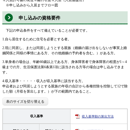
※申し込みから入居までフロー図
申し込みの資格要件
下記の申込条件をすべて備えていることが必要です。
1.自ら居住するために住宅を必要とする者。
2.現に同居し、または同居しようとする親族（婚姻の届け出をしないが事実上婚
姻関係と同様の事情にある方、その他婚姻の予約者を含む。）がある方。
3.単身者の場合は、年齢60歳以上である方、身体障害者で身体障害の程度が1～4
級までの方、生活保護法第6条第1項に該当される方等の場合は申し込みできま
す。
4.収入基準・・・・・収入が収入基準に該当する方。
申込者および同居しようとする親族の年収の合計から各種控除を控除して12で除
した額（月収を算出します。）が下の範囲内であること。
表のサイズを切り替える
収入基準
収入基準額の算出方法