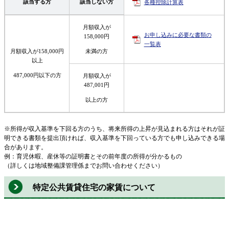
該当する方
該当しない方
各種控除計算表
月額収入が
お申し込みに必要な書類の
158,000円
一覧表
未満の方
月額収入が158,000円
以上
487,000円以下の方
月額収入が
487,001円
以上の方
※所得が収入基準を下回る方のうち、将来所得の上昇が見込まれる方はそれが証
明できる書類を提出頂ければ、収入基準を下回っている方でも申し込みできる場
合があります。
例：育児休暇、産休等の証明書とその前年度の所得が分かるもの
（詳しくは地域整備課管理係までお問い合わせください）
特定公共賃貸住宅の家賃について