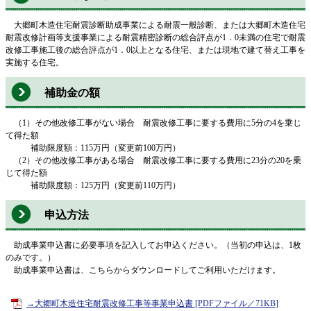
大郷町木造住宅耐震診断助成事業による耐震一般診断、または大郷町木造住宅
耐震改修計画等支援事業による耐震精密診断の総合評点が1．0未満の住宅で耐震
改修工事施工後の総合評点が1．0以上となる住宅、または現地で建て替え工事を
実施する住宅。
補助金の額
（1）その他改修工事がない場合 耐震改修工事に要する費用に5分の4を乗じ
て得た額
補助限度額：115万円（変更前100万円）
（2）その他改修工事がある場合 耐震改修工事に要する費用に23分の20を乗
じて得た額
補助限度額：125万円（変更前110万円）
申込方法
助成事業申込書に必要事項を記入してお申込ください。（当初の申込は、1枚
のみです。）
助成事業申込書は、こちらからダウンロードしてご利用いただけます。
→大郷町木造住宅耐震改修工事等事業申込書 [PDFファイル／71KB]