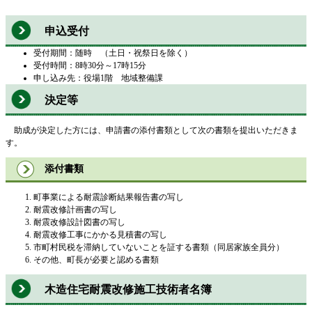
申込受付
受付期間：随時 （土日・祝祭日を除く）
受付時間：8時30分～17時15分
申し込み先：役場1階 地域整備課
決定等
助成が決定した方には、申請書の添付書類として次の書類を提出いただきま
す。
添付書類
町事業による耐震診断結果報告書の写し
耐震改修計画書の写し
耐震改修設計図書の写し
耐震改修工事にかかる見積書の写し
市町村民税を滞納していないことを証する書類（同居家族全員分）
その他、町長が必要と認める書類
木造住宅耐震改修施工技術者名簿