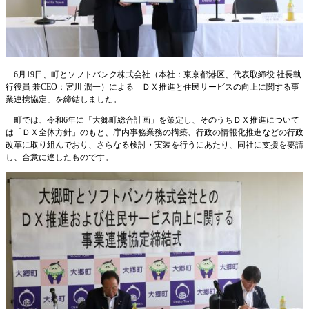
6月19日、町とソフトバンク株式会社（本社：東京都港区、代表取締役 社長執
行役員 兼CEO：宮川 潤一）による「ＤＸ推進と住民サービスの向上に関する事
業連携協定」を締結しました。
町では、令和6年に「大郷町総合計画」を策定し、そのうちＤＸ推進について
は「ＤＸ全体方針」のもと、庁内事務業務の構築、行政の情報化推進などの行政
改革に取り組んでおり、さらなる検討・実装を行うにあたり、同社に支援を要請
し、合意に達したものです。