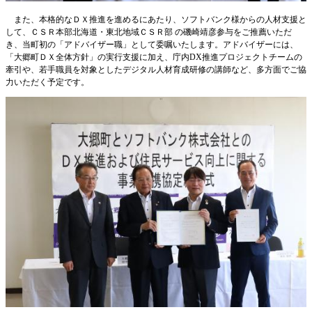
また、本格的なＤＸ推進を進めるにあたり、ソフトバンク様からの人材支援と
して、ＣＳＲ本部北海道・東北地域ＣＳＲ部 の磯崎靖彦参与をご推薦いただ
き、当町初の「アドバイザー職」として委嘱いたします。アドバイザーには、
「大郷町ＤＸ全体方針」の実行支援に加え、庁内DX推進プロジェクトチームの
牽引や、若手職員を対象としたデジタル人材育成研修の講師など、多方面でご協
力いただく予定です。