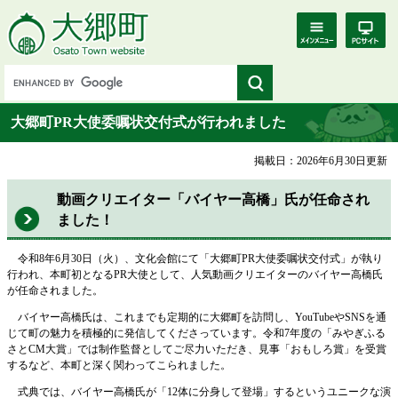
大郷町PR大使委嘱状交付式が行われました
掲載日：2026年6月30日更新
動画クリエイター「バイヤー高橋」氏が任命され
ました！
令和8年6月30日（火）、文化会館にて「大郷町PR大使委嘱状交付式」が執り
行われ、本町初となるPR大使として、人気動画クリエイターのバイヤー高橋氏
が任命されました。
バイヤー高橋氏は、これまでも定期的に大郷町を訪問し、YouTubeやSNSを通
じて町の魅力を積極的に発信してくださっています。令和7年度の「みやぎふる
さとCM大賞」では制作監督としてご尽力いただき、見事「おもしろ賞」を受賞
するなど、本町と深く関わってこられました。
式典では、バイヤー高橋氏が「12体に分身して登場」するというユニークな演