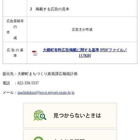
2
掲載する広告の見本
広告原稿等
の
広告主が作成
作
成
大郷町有料広告掲載に関する基準 [PDFファイル／
広 告 の 基
117KB]
準
提出先：大郷町まちづくり政策課広報統計係
電話 ：022-359-5537
メール：
machidukuri@town.miyagi-osato.lg.jp