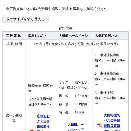
※広告媒体ごとの取扱要領や掲載に関する基準もご確認ください。
表のサイズを切り替える
有料広告
広 告 媒 体
広報おおさと
大郷町ホームページ
大郷町住民バス
掲 載 期 間
1カ月（号）単位で申し込みが可能（年度内で最長12カ月）
1 車外運転席側
縦515ｍｍ×横1600ｍ
ｍ
2 車外乗降口側
縦515ｍｍ×横1600ｍ
サイズ 縦50ピク
ｍ
縦45ｍｍ×横87ｍ
セル×横180ピクセル
ｍ
3 車外後部
形 式 gif・jpeg
縦315ｍｍ×横1050ｍ
（2枠分使用の場
ｍ
容 量 5KB以内
合は横178ｍｍ）
画 像 静止画
大郷町住民
広告の規格
広報おお
バス広告掲
等
さと広告
大郷町ホー
載取扱要領
掲載取扱
ムページ広
[PDFファイ