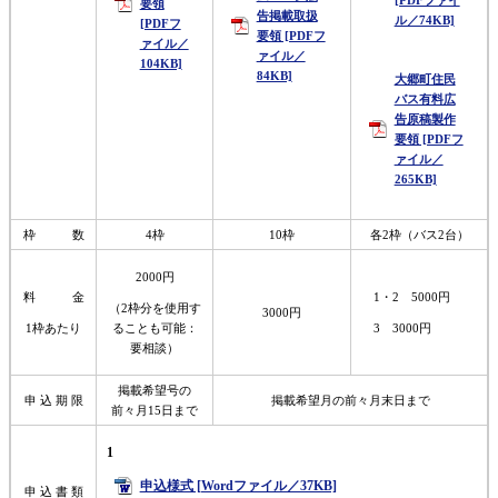
要領
告掲載取扱
ル／74KB]
[PDFフ
要領 [PDFフ
ァイル／
ァイル／
104KB]
84KB]
大郷町住民
バス有料広
告原稿製作
要領 [PDFフ
ァイル／
265KB]
枠 数
4枠
10枠
各2枠（バス2台）
2000円
料 金
1・2 5000円
（2枠分を使用す
3000円
1枠あたり
ることも可能：
3 3000円
要相談）
掲載希望号の
申 込 期 限
掲載希望月の前々月末日まで
前々月15日まで
1
申込様式 [Wordファイル／37KB]
申 込 書 類