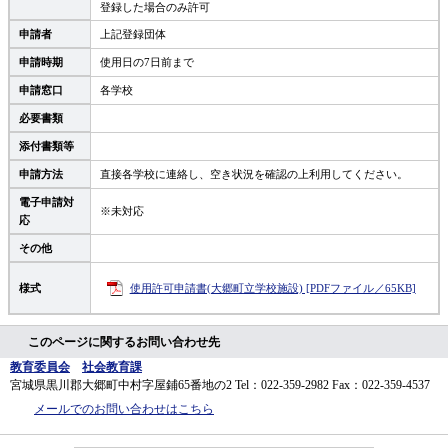
登録した場合のみ許可
申請者
上記登録団体
申請時期
使用日の7日前まで
申請窓口
各学校
必要書類
添付書類等
申請方法
直接各学校に連絡し、空き状況を確認の上利用してください。
電子申請対
※未対応
応
その他
様式
使用許可申請書(大郷町立学校施設) [PDFファイル／65KB]
このページに関するお問い合わせ先
教育委員会
社会教育課
宮城県黒川郡大郷町中村字屋鋪65番地の2
Tel：022-359-2982
Fax：022-359-4537
メールでのお問い合わせはこちら