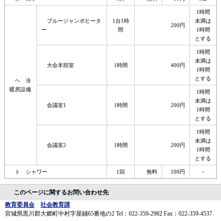
1時間
ブルージャンボヒータ
1台1時
未満は
200円
ー
間
1時間
とする
1時間
未満は
大会本部室
1時間
400円
1時間
とする
ヘ 冷
暖房設備
1時間
未満は
会議室1
1時間
200円
1時間
とする
1時間
未満は
会議室2
1時間
200円
1時間
とする
ト シャワー
1回
無料
100円
－
このページに関するお問い合わせ先
教育委員会
社会教育課
宮城県黒川郡大郷町中村字屋鋪65番地の2
Tel：022-359-2982
Fax：022-359-4537