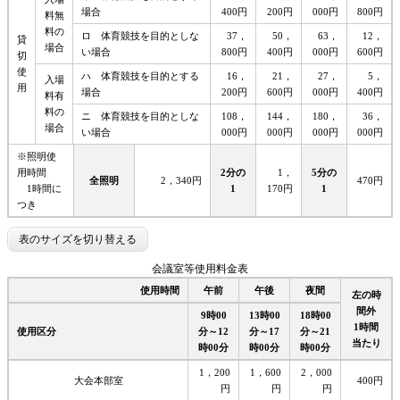
場合
400円
200円
000円
800円
料無
料の
ロ 体育競技を目的としな
37，
50，
63，
12，
貸
場合
い場合
800円
400円
000円
600円
切
使
ハ 体育競技を目的とする
16，
21，
27，
5，
入場
用
場合
200円
600円
000円
400円
料有
料の
ニ 体育競技を目的としな
108，
144，
180，
36，
場合
い場合
000円
000円
000円
000円
※照明使
用時間
2分の
1，
5分の
全照明
2，340円
470円
1時間に
1
170円
1
つき
表のサイズを切り替える
会議室等使用料金表
使用時間
午前
午後
夜間
左の時
間外
9時00
13時00
18時00
1時間
使用区分
分～12
分～17
分～21
当たり
時00分
時00分
時00分
1，200
1，600
2，000
大会本部室
400円
円
円
円