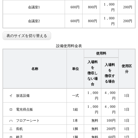
1，000
会議室1
600円
800円
200円
円
1，000
会議室2
600円
800円
200円
円
表のサイズを切り替える
設備使用料金表
使用料
入場料
入場料
使用区
を
名称
単位
を
分
徴収し
徴収す
ない場
る場合
合
1，000
4，000
イ 放送設備
一式
1日
円
円
1，000
4，000
ロ 電光得点板
1組
1日
円
円
ハ フロアーシート
1本
無料
100円
1日
ニ 長机
1脚
無料
200円
1日
ホ 椅子
1脚
無料
60円
1日