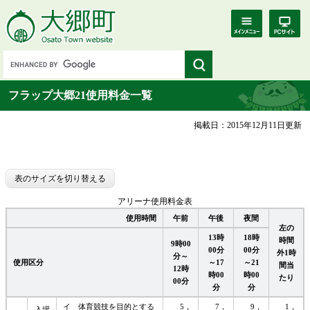
フラップ大郷21使用料金一覧
掲載日：2015年12月11日更新
表のサイズを切り替える
アリーナ使用料金表
使用時間
午前
午後
夜間
左の
13時
18時
時間
9時00
00分
00分
外1時
分～
使用区分
～17
～21
間当
12時
時00
時00
たり
00分
分
分
イ 体育競技を目的とする
5，
7，
9，
1，
入場