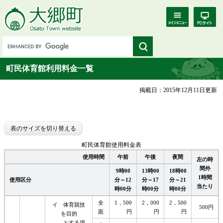
町民体育館利用料金一覧
掲載日：2015年12月11日更新
表のサイズを切り替える
町民体育館使用料金表
使用時間
午前
午後
夜間
左の時
間外
9時00
13時00
18時00
1時間
使用区分
分～12
分～17
分～21
当たり
時00分
時00分
時00分
全
1，500
2，000
2，500
イ 体育競技
500円
面
円
円
円
を目的
とする場