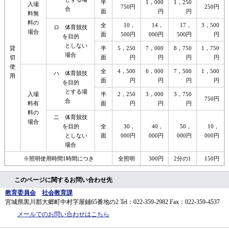
半
1，000
1，250
入場
750円
250円
合
面
円
円
料無
料の
全
10，
14，
17，
3，500
ロ 体育競技
場合
面
500円
000円
500円
円
を目的
としない
貸
半
5，250
7，000
8，750
1，750
場合
切
面
円
円
円
円
使
全
4，500
6，000
7，500
1，500
ハ 体育競技
用
面
円
円
円
円
を目的
とする場
入場
半
2，250
3，000
3，750
750円
合
料有
面
円
円
円
料の
ニ 体育競技
場合
を目的
全
30，
40，
50，
10，
としない
面
000円
000円
000円
000円
場合
※照明使用時間1時間につき
全照明
300円
2分の1
150円
このページに関するお問い合わせ先
教育委員会
社会教育課
宮城県黒川郡大郷町中村字屋鋪65番地の2
Tel：022-359-2982
Fax：022-359-4537
メールでのお問い合わせはこちら