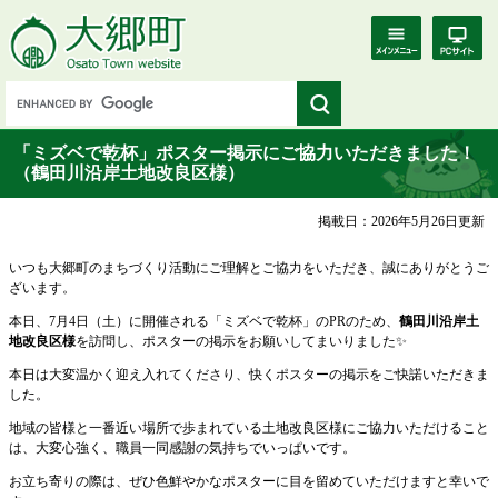
「ミズベで乾杯」ポスター掲示にご協力いただきました！
（鶴田川沿岸土地改良区様）
掲載日：2026年5月26日更新
いつも大郷町のまちづくり活動にご理解とご協力をいただき、誠にありがとうご
ざいます。
本日、7月4日（土）に開催される「ミズベで乾杯」のPRのため、
鶴田川沿岸土
地改良区様
を訪問し、ポスターの掲示をお願いしてまいりました✨
本日は大変温かく迎え入れてくださり、快くポスターの掲示をご快諾いただきま
した。
地域の皆様と一番近い場所で歩まれている土地改良区様にご協力いただけること
は、大変心強く、職員一同感謝の気持ちでいっぱいです。
お立ち寄りの際は、ぜひ色鮮やかなポスターに目を留めていただけますと幸いで