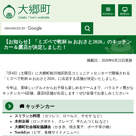
【お知らせ】「ミズベで乾杯 in おおさと2026」のキッチン
カー＆露店が決定しました！
掲載日：2026年6月22日更新
7月4日（土曜日）に大郷町粕川地区防災コミュニティセンターで開催される
「ミズベで乾杯 in おおさと2026」に出店する店舗が決定いたしました。
今年は、美味しいグルメからお子様も楽しめるゲームまで、バラエティ豊かな
キッチンカー4店舗、露店8店舗が出店します！ぜひ会場でお楽しみください⭐
🚚 キッチンカー
スリランカ料理
（カツレツ、ロールス、サモサ など）
木村企画
（ロングポテト、クレープ、牛たんつくね など）
大郷町社会福祉協議会
（かき氷、焼き菓子、ポーチ等小物）
NorthEye
（ピザ、各種サイドメニュー）