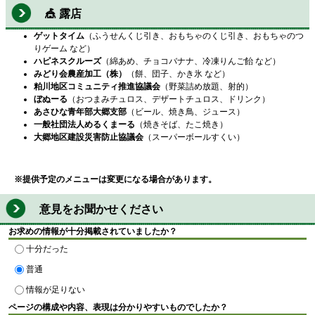
🎪 露店
ゲットタイム
（ふうせんくじ引き、おもちゃのくじ引き、おもちゃのつ
りゲーム など）
ハピネスクルーズ
（綿あめ、チョコバナナ、冷凍りんご飴 など）
みどり会農産加工（株）
（餅、団子、かき氷 など）
粕川地区コミュニティ推進協議会
（野菜詰め放題、射的）
ぼぬーる
（おつまみチュロス、デザートチュロス、ドリンク）
あさひな青年部大郷支部
（ビール、焼き鳥、ジュース）
一般社団法人めるくまーる
（焼きそば、たこ焼き）
大郷地区建設災害防止協議会
（スーパーボールすくい）
※提供予定のメニューは変更になる場合があります。
意見をお聞かせください
お求めの情報が十分掲載されていましたか？
十分だった
普通
情報が足りない
ページの構成や内容、表現は分かりやすいものでしたか？