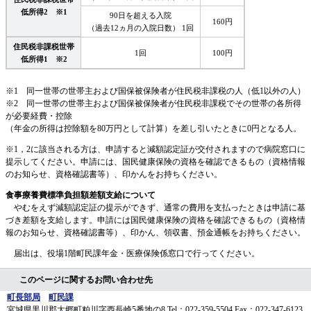
低所得2 ※1
90日を超える入院
160円
（過去12ヵ月の入院日数） 1回
住民税非課税世帯
1回
100円
低所得1 ※2
※1 同一世帯の世帯主および国保被保険者が住民税非課税の人（低1以外の人）
※2 同一世帯の世帯主および国保被保険者が住民税非課税でその世帯の各所得
が必要経費・控除
（年金の所得は控除額を80万円として計算）を差し引いたときに0円となる人。
※1，2に該当される方は、申請すると減額認定証が交付されますので病院窓口に
提示してください。申請には、国民健康保険の資格を確認できるもの（資格情報
のお知らせ、資格確認書等）、印かんをお持ちください。
食事療養費標準負担額差額支給について
やむをえず減額認定証の提示ができず、通常の費用を支払ったときは申請に基
づき差額を支給します。申請には国民健康保険の資格を確認できるもの（資格情
報のお知らせ、資格確認書等）、印かん、領収書、預金通帳をお持ちください。
届出は、役場1階町民課年金・医療保険係窓口で行ってください。
このページに関するお問い合わせ先
町長部局
町民課
宮城県黒川郡大郷町粕川字西長崎5番地の8
Tel：022-359-5504
Fax：022-347-6123