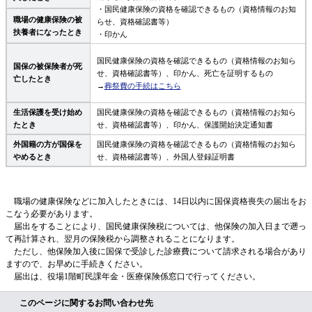
・国民健康保険の資格を確認できるもの（資格情報のお知
職場の健康保険の被
らせ、資格確認書等）
扶養者になったとき
・印かん
国民健康保険の資格を確認できるもの（資格情報のお知ら
国保の被保険者が死
せ、資格確認書等）、印かん、死亡を証明するもの
亡したとき
→
葬祭費の手続はこちら
生活保護を受け始め
国民健康保険の資格を確認できるもの（資格情報のお知ら
たとき
せ、資格確認書等）、印かん、保護開始決定通知書
外国籍の方が国保を
国民健康保険の資格を確認できるもの（資格情報のお知ら
やめるとき
せ、資格確認書等）、外国人登録証明書
職場の健康保険などに加入したときには、14日以内に国保資格喪失の届出をお
こなう必要があります。
届出をすることにより、国民健康保険税については、他保険の加入日まで遡っ
て再計算され、翌月の保険税から調整されることになります。
ただし、他保険加入後に国保で受診した診療費について請求される場合があり
ますので、お早めに手続きください。
届出は、役場1階町民課年金・医療保険係窓口で行ってください。
このページに関するお問い合わせ先